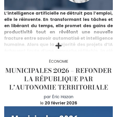
commission Environnement-Agriculture du
Laboratoire de la République défend dans cette note
une conviction forte : l’adaptation ne se décrète pas
L’intelligence artificielle ne détruit pas l’emploi,
depuis Paris, elle se construit localement. Le maire
elle le réinvente. En transformant les tâches et
dispose de leviers déterminants (urbanisme,
en libérant du temps, elle promet des gains de
rénovation des bâtiments publics, mobilités, gestion
de l’eau et des déchets, restauration collective...)
productivité tout en révélant une nouvelle
mais doit les inscrire dans une stratégie cohérente,
fracture entre savoir automatisé et intelligence
articulant atténuation et adaptation face à une
humaine. Alors que la majorité des projets d’IA
trajectoire climatique pouvant atteindre +4 °C en
échouent faute d’une approche réfléchie, la clé
France à horizon 2100. La note propose une méthode
claire pour les premiers mois du mandat : établir un
réside désormais dans la formation et le
diagnostic précis des vulnérabilités, hiérarchiser les
ÉCONOMIE
dialogue avec la technologie. L’avenir du travail
priorités, engager rapidement les actions
MUNICIPALES 2026 – REFONDER
appartiendra à ceux qui sauront donner du sens
consensuelles, planifier à l’échelle intercommunale
à ces outils, car l’IA ne sera éthique que si nous la
et sécuriser des montages financiers adaptés. Elle
LA RÉPUBLIQUE PAR
montre que la transition écologique locale n’est ni un
rendons telle.
L’AUTONOMIE TERRITORIALE
catalogue de mesures ni un mur budgétaire, mais un
L’intelligence artificielle redistribue silencieusement
projet politique structurant, à condition d’être
les cartes du travail. Pas en supprimant des métiers,
anticipé, piloté et expliqué aux citoyens. Les autrices
par
Éric Hazan
mais en redessinant les tâches qui les composent.La
Marine de Bazelaire et Agnès Pannier-Runacher,
productivité augmente sous conditions, les marges
le
20 février 2026
avec la participation de Swann Riché, appellent ainsi
suivent et s’élargissent, mais la question essentielle
les futurs exécutifs municipaux à assumer
demeure : à quoi servira le temps libéré ? Les études
pleinement leur responsabilité historique : faire du