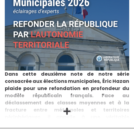
convergent : les entreprises qui adoptent l’IA avec
choc climatique non pas une fatalité subie, mais le
une gouvernance adaptée enregistrent une
point de départ d’un projet de territoire résilient,
croissance supérieure de 6 % de l’emploi et de 9,5 %
attractif et durable. Marine de Bazelaire est CEO
des ventes. Mais 95 % des projets échouent encore
Regain Nature, ancienne Directrice Capital Naturel
faute d’usage maîtrisé. La technologie est prête. Ce
du Groupe HSBC. Agnès Pannier-Runacher est
sont les humains qui ne le sont pas. Derrière les
ancienne ministre de la Transition écologique, de la
courbes de performance, un paradoxe : les emplois
Biodiversité, de la Forêt et de la Pêche, députée de la
les plus exposés à l’automatisation ne sont plus ceux
2ème circonscription du Pas-de-Calais. Avec la
de l’industrie, mais ceux de l’information —
participation de Swann Riché, sherpa de la
comptables, développeurs, analystes. Et ce sont
commission Environnement-Agriculture du
surtout les jeunes diplômés qui en subissent le choc.
Laboratoire de la République et étudiant en master 2
Les 22-25 ans dans ces métiers ont vu leur emploi
de droit international et comparé de
chuter de 13 % depuis 2022. Pourquoi ? Parce que l’IA
l’environnement. La commission Environnement-
Dans cette deuxième note de notre série
imite bien la connaissance codifiée, celle qu’on
Agriculture du Laboratoire de la République tient à
enseigne à l’école. Mais elle n’imite pas encore
consacrée aux élections municipales, Éric Hazan
remercier Guillaume Sainteny ainsi qu’Éric Hazan,
l’intelligence vivante : le discernement, la créativité,
plaide pour une refondation en profondeur du
co-fondateur d’Ardabelle Capital, enseignant à HEC
la capacité à relier les faits à leur contexte humain.
et à Sciences Po, expert de l’impact de la
modèle républicain français. Face au
Or cette fracture cognitive pourrait devenir le
technologie et de l’IA sur la société et l’économie,
déclassement des classes moyennes et à la
nouveau fossé social. Si nous laissons l’IA décider
auteur avec Frédéric Salat-Baroux de « Révolution
sans comprendre, nous remplaçons la pensée par la
fracture entre métropoles et territoires
par les territoires » (Éditions de l’Observatoire) et,
procédure. C’est là que se joue le véritable enjeu :
périphériques, il appelle à une véritable
avec Olivier Sibony, de « Faut-il encore décider ? La
non pas une guerre entre l’homme et la machine,
décision humaine à l’ère de l’intelligence artificielle »
révolution de l’autonomie locale. Pour lui, c’est
mais une discipline d’usage, une hygiène de
(Flammarion), pour leurs contributions à la
l’intelligence artificielle. Avec un triangle d’or :
par les territoires que la France pourra renouer