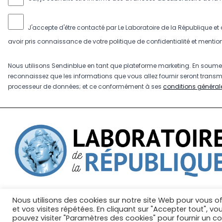
J'accepte d'être contacté par Le Laboratoire de la République et 
avoir pris connaissance de votre politique de confidentialité et mentio
Nous utilisons Sendinblue en tant que plateforme marketing. En soumet
reconnaissez que les informations que vous allez fournir seront trans
processeur de données; et ce conformément à ses
conditions générale
Nous utilisons des cookies sur notre site Web pour vous of
Mentions légales
Gestion des cookies
No
et vos visites répétées. En cliquant sur "Accepter tout", vo
pouvez visiter "Paramètres des cookies" pour fournir un 