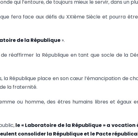
nde qui l’entoure, de toujours mieux le servir, dans un pl
ique fera face aux défis du XXIème Siècle et pourra êt
atoire de la République
».
 de réaffirmer la République en tant que socle de la D
s, la République place en son cœur l’émancipation de chac
de la fraternité.
mme ou homme, des êtres humains libres et égaux en d
public,
le « Laboratoire de la République » a vocation
 veulent consolider la République et le Pacte républic