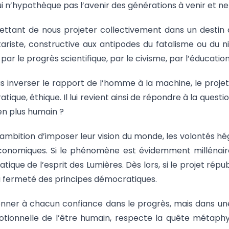
n’hypothèque pas l’avenir des générations à venir et ne
ettant de nous projeter collectivement dans un destin 
ariste, constructive aux antipodes du fatalisme ou du ni
r le progrès scientifique, par le civisme, par l’éducation
as inverser le rapport de l’homme à la machine, le proje
atique, éthique. Il lui revient ainsi de répondre à la qu
 en plus humain ?
l’ambition d’imposer leur vision du monde, les volontés 
conomiques. Si le phénomène est évidemment millénaire
ue de l’esprit des Lumières. Dès lors, si le projet républi
e la fermeté des principes démocratiques.
ner à chacun confiance dans le progrès, mais dans une vi
otionnelle de l’être humain, respecte la quête métaphy