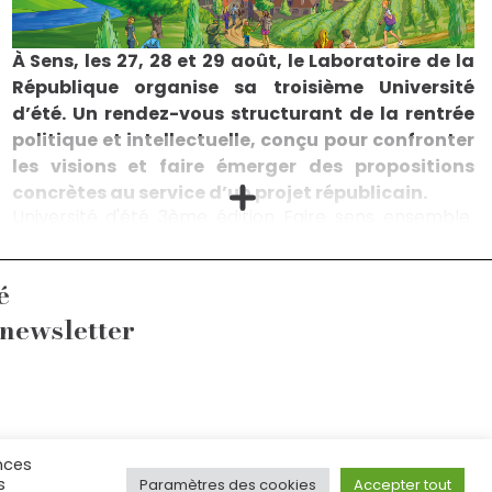
À Sens, les 27, 28 et 29 août, le Laboratoire de la
République organise sa troisième Université
d’été. Un rendez-vous structurant de la rentrée
politique et intellectuelle, conçu pour confronter
les visions et faire émerger des propositions
concrètes au service d’un projet républicain.
Université d'été 3ème édition Faire sens ensemble
Rendez-vous les 27, 28 et 29 août à Sens ! Je m'inscris
Du 27 au 29 août 2026, le Laboratoire de la République
vous donne rendez-vous à Sens, dans l’Yonne. Cette
é
troisième édition s’ouvrira le 27 août en soirée par
une projection-débat, avant deux journées
 newsletter
d'échanges et de réflexion, les 28 et 29 août, autour
d’une question fondamentale : « Quel projet de
société pour la France au 21ème siècle ? » À quelques
mois d'échéances politiques décisives pour notre
pays, cette Université d'été sera l'occasion
de prendre du recul sur les transformations en cours
nces
et de réfléchir collectivement aux réponses à
fr
s
Paramètres des cookies
Accepter tout
apporter aux défis économiques, sociaux, éducatifs,