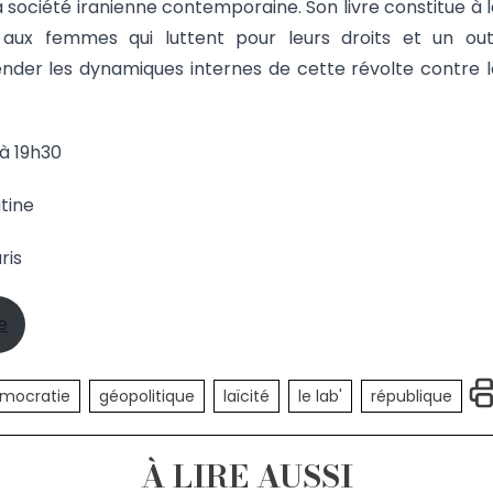
 société iranienne contemporaine. Son livre constitue à 
ux femmes qui luttent pour leurs droits et un outi
nder les dynamiques internes de cette révolte contre l
 à 19h30
tine
ris
e
mocratie
géopolitique
laïcité
le lab'
république
À LIRE AUSSI