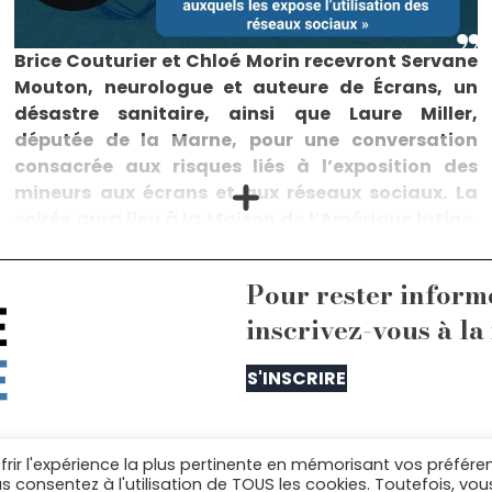
Brice Couturier et Chloé Morin recevront Servane
Mouton, neurologue et auteure de Écrans, un
désastre sanitaire, ainsi que Laure Miller,
députée de la Marne, pour une conversation
consacrée aux risques liés à l’exposition des
mineurs aux écrans et aux réseaux sociaux. La
soirée aura lieu à la Maison de l’Amérique latine,
le mardi 10 février, à 19h.
À l’heure où l’exposition des mineurs aux écrans et
Pour rester inform
aux réseaux sociaux suscite une inquiétude
croissante, le Laboratoire de la République propose
inscrivez-vous à la
d’éclairer les risques sanitaires, cognitifs et
psychologiques liés aux usages numériques des plus
jeunes. Servane Mouton, neurologue, co-présidente
S'INSCRIRE
de la commission sur l’impact de l’exposition des
jeunes aux écrans et autrice de Écrans, un désastre
sanitaire, analysera les effets d’une exposition
excessive aux écrans et alertera sur ses
frir l'expérience la plus pertinente en mémorisant vos préfére
conséquences à long terme. Cette conversation sera
us contacter : equipe@lelaboratoiredelarepublique.
us consentez à l'utilisation de TOUS les cookies. Toutefois, vou