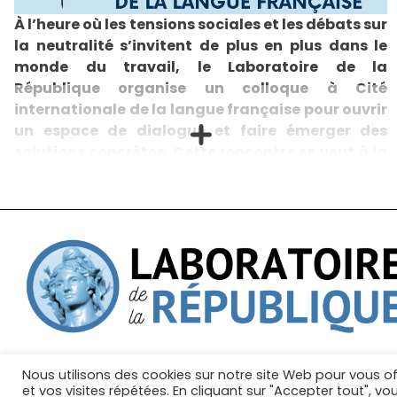
À l’heure où les tensions sociales et les débats sur
la neutralité s’invitent de plus en plus dans le
monde du travail, le Laboratoire de la
République organise un colloque à Cité
internationale de la langue française pour ouvrir
un espace de dialogue et faire émerger des
solutions concrètes. Cette rencontre se veut à la
fois exigeante, accessible et tournée vers
l’action.
Le colloque consacré à la neutralité en entreprise,
organisé à Villers-Cotterêts par le Laboratoire de la
République, a pour ambition de contribuer à
l’apaisement du débat démocratique en proposant
des pistes concrètes et opérationnelles pour le
monde professionnel. Pensée comme un moment
d’échange ouvert, cette journée réunira des acteurs
aux profils variés afin de croiser les regards,
confronter les expériences et faire émerger des
solutions partagées. Un événement pour tous : Cette
Nous utilisons des cookies sur notre site Web pour vous of
rencontre est conçue pour favoriser le dialogue
Mentions légales
Gestion des cookies
No
et vos visites répétées. En cliquant sur "Accepter tout", vo