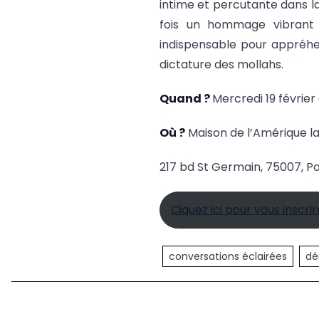
intime et percutante dans la
fois un hommage vibrant a
indispensable pour appréhe
dictature des mollahs.
Quand ?
Mercredi 19 février
Où ?
Maison de l’Amérique la
217 bd St Germain, 75007, Pa
Ciquez ici pour vous inscrir
conversations éclairées
dé