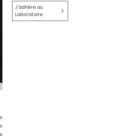
J'adhère au
Laboratoire
e
s
e