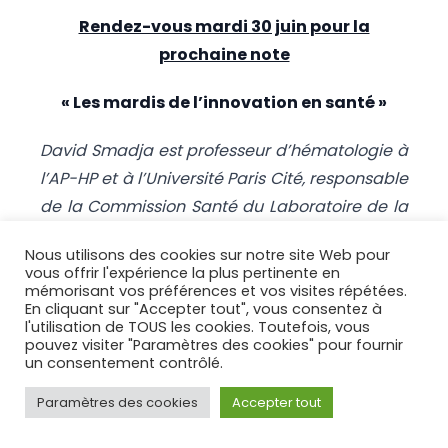
Rendez-vous mardi 30 juin pour la
prochaine note
« Les mardis de l’innovation en santé »
David Smadja est professeur d’hématologie à
l’AP-HP et à l’Université Paris Cité, responsable
de la Commission Santé du Laboratoire de la
République.
Nous utilisons des cookies sur notre site Web pour
vous offrir l'expérience la plus pertinente en
Léa Behr est CEO de RespublicIA et membre
mémorisant vos préférences et vos visites répétées.
de la commission Santé du Laboratoire de la
En cliquant sur "Accepter tout", vous consentez à
l'utilisation de TOUS les cookies. Toutefois, vous
République.
pouvez visiter "Paramètres des cookies" pour fournir
un consentement contrôlé.
À LIRE AUSSI
Paramètres des cookies
Accepter tout