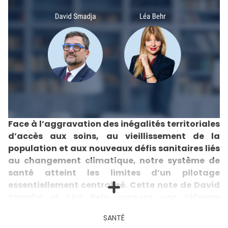
Face à l’aggravation des inégalités territoriales
d’accès aux soins, au vieillissement de la
population et aux nouveaux défis sanitaires liés
au changement climatique, notre système de
santé atteint les limites d’un pilotage
essentiellement centralisé. Cette note de David
Smadja et Léa Behr propose une réforme
ambitieuse mais progressive de la gouvernance
SANTÉ
sanitaire : rattacher les Agences régionales de