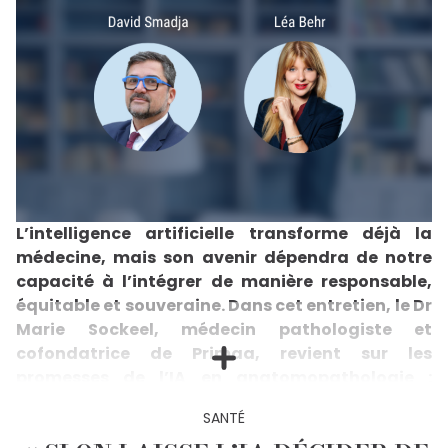
L’intelligence artificielle transforme déjà la
médecine, mais son avenir dépendra de notre
capacité à l’intégrer de manière responsable,
équitable et souveraine. Dans cet entretien, le Dr
Marie Sockeel, médecin pathologiste et
cofondatrice de Primaa, revient sur les
promesses de l’IA en anatomopathologie :
améliorer la précision des diagnostics, réduire
SANTÉ
les délais de prise en charge des cancers et