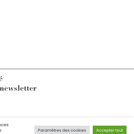
é
 newsletter
nces
fr
s
Paramètres des cookies
Accepter tout