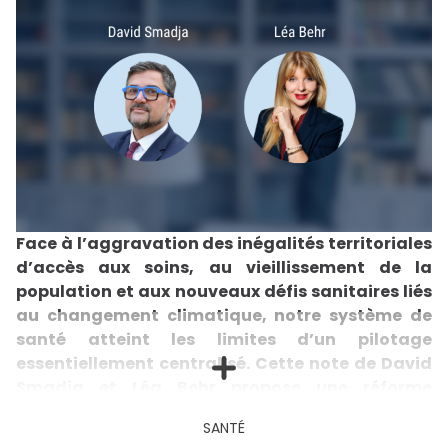
Face à l’aggravation des inégalités territoriales
d’accès aux soins, au vieillissement de la
population et aux nouveaux défis sanitaires liés
au changement climatique, notre système de
santé atteint les limites d’un pilotage
essentiellement centralisé. Cette note de David
Smadja et Léa Behr propose une réforme
ambitieuse mais progressive de la gouvernance
SANTÉ
sanitaire : rattacher les Agences régionales de