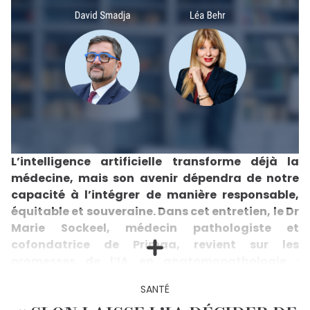
L’intelligence artificielle transforme déjà la
médecine, mais son avenir dépendra de notre
capacité à l’intégrer de manière responsable,
équitable et souveraine. Dans cet entretien, le Dr
Marie Sockeel, médecin pathologiste et
cofondatrice de Primaa, revient sur les
promesses de l’IA en anatomopathologie :
améliorer la précision des diagnostics, réduire
SANTÉ
les délais de prise en charge des cancers et