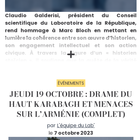
Claudio Galderisi, président du Conseil
scientifique du Laboratoire de la République,
rend hommage à Marc Bloch en mettant en
lumière la cohérence entre son œuvre d’historien,
son engagement intellectuel et son action
civique. À travers la figure d’un « historien
stoïcien », il souligne que la quête de la vérité
historique repose sur la rigueur méthodologique,
l’exercice de l’esprit critique et le courage de la
parrêsia, cette parole libre qui engage autant la
ÉVÉNEMENTS
pensée que l’action. Marc Bloch apparaît comme
JEUDI 19 OCTOBRE : DRAME DU
un modèle d’exigence scientifique et de
HAUT KARABAGH ET MENACES
responsabilité citoyenne, dont l’héritage
SUR L’ARMÉNIE (COMPLET)
demeure d’une profonde actualité.
« L’homme, seul, se découvre dans la vérité », rappelle
par
L'équipe du Lab'
Marc Bloch dans son Apologie pour l’histoire. Grâce à
lui nous sommes moins seuls dans la recherche de
le
7 octobre 2023
cette vérité dont il a fait la raison d’être de son