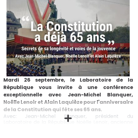
Mardi 26 septembre, le Laboratoire de la
République vous invite à une conférence
exceptionnelle avec Jean-Michel Blanquer,
Noëlle Lenoir et Alain Laquièze pour l'anniversaire
de la Constitution qui fête ses 65 ans.
Avec: Jean-Michel Blanquer, président du
Laboratoire de la République Noëlle Lenoir, ancienne
ministre des affaires européennes et ancienne
membre du Conseil constitutionnel Alain Laquièze,