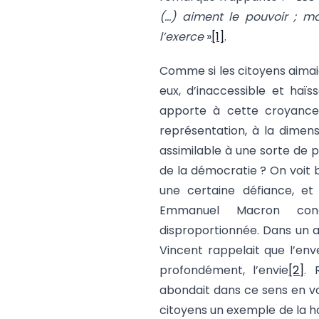
(…) aiment le pouvoir ; ma
l’exerce
»
[1]
.
Comme si les citoyens aimaie
eux, d’inaccessible et haï
apporte à cette croyance.
représentation, à la dimensi
assimilable à une sorte de p
de la démocratie ? On voit b
une certaine défiance, et
Emmanuel Macron conc
disproportionnée. Dans un a
Vincent rappelait que l’env
profondément, l’envie
[2]
. 
abondait dans ce sens en voy
citoyens un exemple de la h