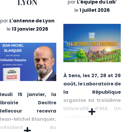
LYON
par
L'équipe du Lab'
le
1 juillet 2026
par
L'antenne de Lyon
le
13 janvier 2026
À Sens, les 27, 28 et 29
août, le Laboratoire de
la République
Jeudi 15 janvier, la
organise sa troisième
librairie Decitre
Université d’été. Un
Bellecour recevra
rendez-vous
Jean-Michel Blanquer,
structurant de la
président du