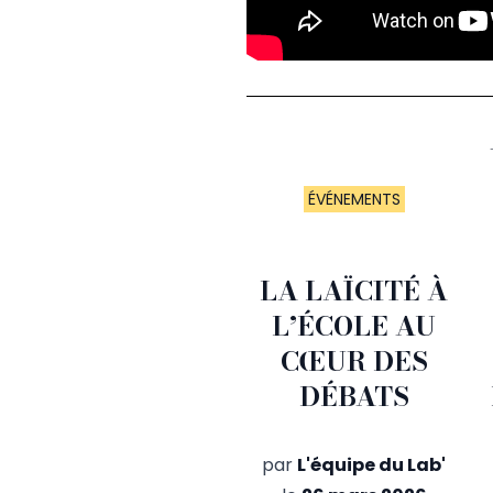
ÉVÉNEMENTS
LA LAÏCITÉ À
L’ÉCOLE AU
CŒUR DES
DÉBATS
par
L'équipe du Lab'