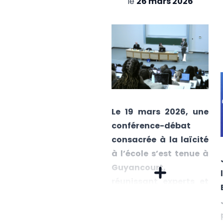
le
26 mars 2026
Le 19 mars 2026, une
conférence-débat
consacrée à la laïcité
à l’école s’est tenue à
Guyancourt,
réunissant experts et
acteurs
institutionnels autour