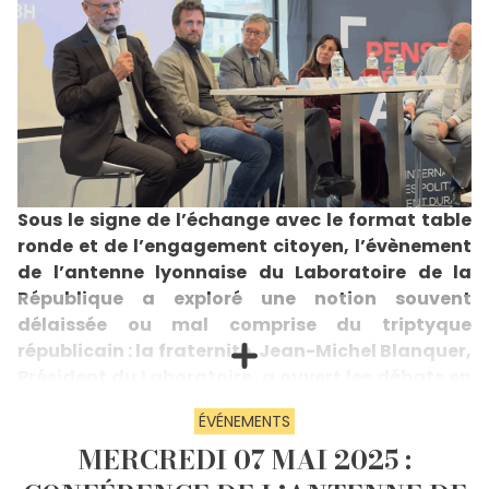
Sous le signe de l’échange avec le format table
ronde et de l’engagement citoyen, l’évènement
de l’antenne lyonnaise du Laboratoire de la
République a exploré une notion souvent
délaissée ou mal comprise du triptyque
républicain : la fraternité. Jean-Michel Blanquer,
Président du Laboratoire, a ouvert les débats en
interrogeant la place réelle de la fraternité dans
ÉVÉNEMENTS
une société française de plus en plus
MERCREDI 07 MAI 2025 :
fragmentée.
Trois regards sur la fraternité : économique,