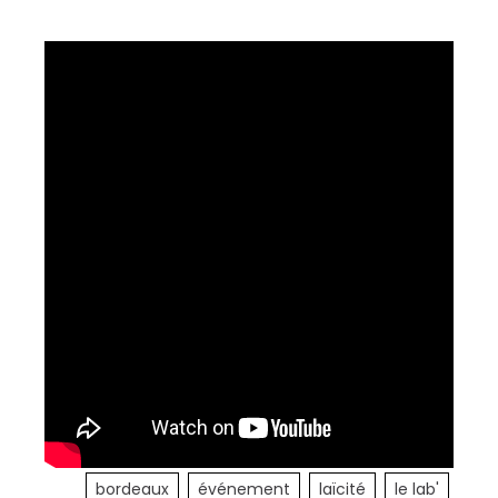
bordeaux
événement
laïcité
le lab'