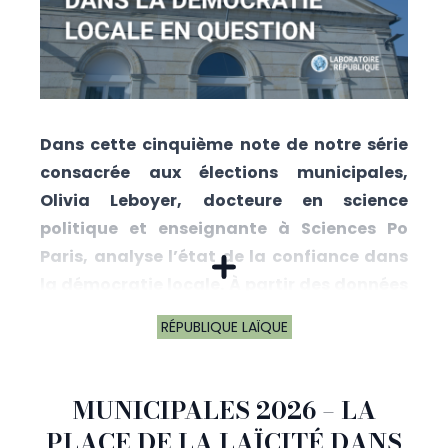
Dans cette cinquième note de notre série
consacrée aux élections municipales,
Olivia Leboyer, docteure en science
politique et enseignante à Sciences Po
Paris, analyse l’état de la confiance dans
la démocratie locale. À partir des données
du CEVIPOF et de travaux récents sur la
RÉPUBLIQUE LAÏQUE
confiance politique, elle interroge le rôle
singulier du maire dans un contexte de
défiance généralisée, de transformation
MUNICIPALES 2026 – LA
des règles électorales et d’attentes
PLACE DE LA LAÏCITÉ DANS