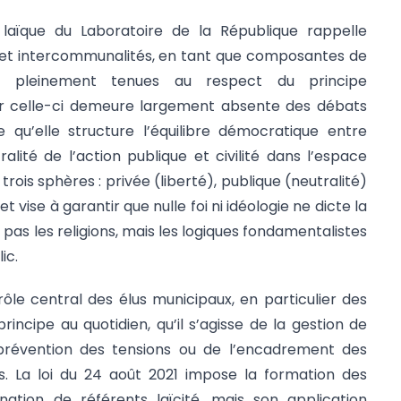
laïque du Laboratoire de la République rappelle
et intercommunalités, en tant que composantes de
nt pleinement tenues au respect du principe
. Or celle-ci demeure largement absente des débats
u’elle structure l’équilibre démocratique entre
alité de l’action publique et civilité dans l’espace
trois sphères : privée (liberté), publique (neutralité)
et vise à garantir que nulle foi ni idéologie ne dicte la
t pas les religions, mais les logiques fondamentalistes
ic.
 rôle central des élus municipaux, en particulier des
principe au quotidien, qu’il s’agisse de la gestion de
a prévention des tensions ou de l’encadrement des
s. La loi du 24 août 2021 impose la formation des
nation de référents laïcité, mais son application