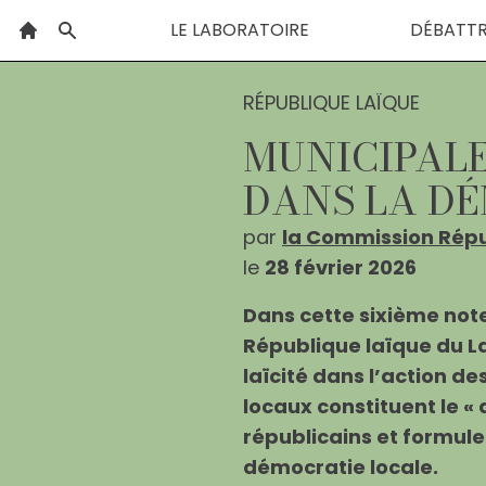
LE LABORATOIRE
DÉBATT
RÉPUBLIQUE LAÏQUE
MUNICIPALES
DANS LA D
par
la Commission Répu
le
28 février 2026
Dans cette sixième not
République laïque du La
laïcité dans l’action d
locaux constituent le «
républicains et formule
démocratie locale.