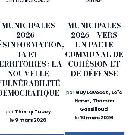
DÉFI TECHNOLOGIQUE
DÉFENSE
MUNICIPALES
MUNICIPALES
2026 –
2026 – VERS
ÉSINFORMATION,
UN PACTE
IA ET
COMMUNAL DE
ERRITOIRES : LA
COHÉSION ET
NOUVELLE
DE DÉFENSE
VULNÉRABILITÉ
DÉMOCRATIQUE
par
Guy Lavocat
,
Loïc
Hervé
,
Thomas
Gassilloud
par
Thierry Taboy
le
10 mars 2026
le
9 mars 2026