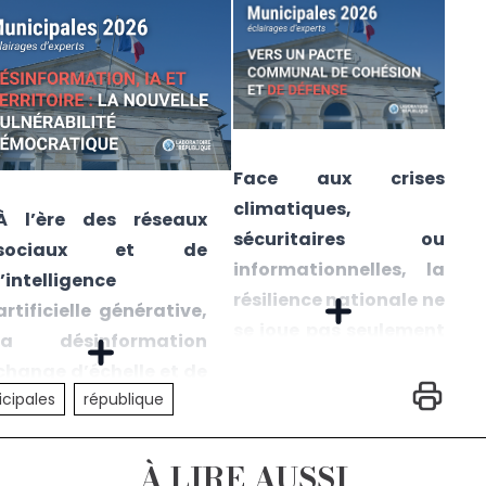
Face aux crises
climatiques,
À l’ère des réseaux
sécuritaires ou
sociaux et de
informationnelles, la
l’intelligence
résilience nationale ne
artificielle générative,
se joue pas seulement
la désinformation
au sommet de l’État.
change d’échelle et de
Elle s’ancre aussi dans
cipales
république
nature. Longtemps
les territoires, là où se
associée aux grandes
tissent les solidarités
campagnes
À LIRE AUSSI
concrètes et où