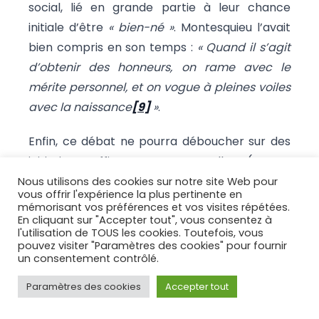
social, lié en grande partie à leur chance
initiale d’être
« bien-né »
. Montesquieu l’avait
bien compris en son temps :
« Quand il s’agit
d’obtenir des honneurs, on rame avec le
mérite personnel, et on vogue à pleines voiles
avec la naissance
[9]
»
.
Enfin, ce débat ne pourra déboucher sur des
initiatives efficaces, consensuelles (ou au
moins majoritaires) que s’il est conduit de
Nous utilisons des cookies sur notre site Web pour
vous offrir l'expérience la plus pertinente en
façon apaisée, réaliste, rationnelle,
mémorisant vos préférences et vos visites répétées.
responsable… et productive. Pour cela, il devra
En cliquant sur "Accepter tout", vous consentez à
l'utilisation de TOUS les cookies. Toutefois, vous
se tenir hors des partis politiques, et des
pouvez visiter "Paramètres des cookies" pour fournir
un consentement contrôlé.
idéologies qu’ils portent. Hors également des
réflexes de leurs adhérents ou sympathisants
Paramètres des cookies
Accepter tout
et des postures de leurs dirigeants. Il devra