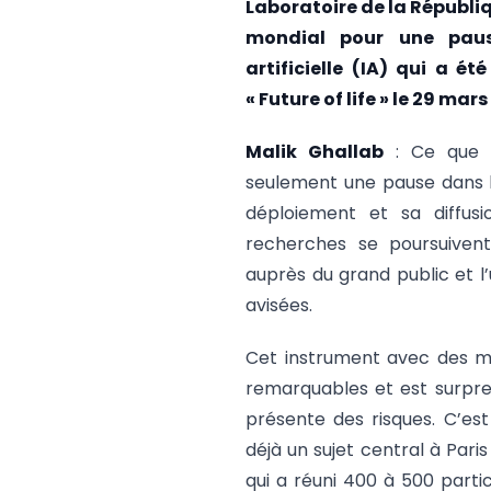
Laboratoire de la Républiq
mondial pour une paus
artificielle (IA) qui a é
« Future of life » le 29 ma
Malik Ghallab
: Ce que n
seulement une pause dans 
déploiement et sa diffusi
recherches se poursuiven
auprès du grand public et l’
avisées.
Cet instrument avec des m
remarquables et est surpre
présente des risques. C’est
déjà un sujet central à Paris
qui a réuni 400 à 500 parti