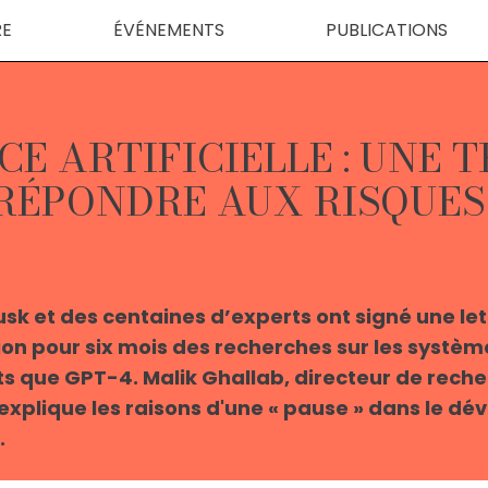
RE
ÉVÉNEMENTS
PUBLICATIONS
E ARTIFICIELLE : UNE T
 RÉPONDRE AUX RISQUE
usk et des centaines d’experts ont signé une le
n pour six mois des recherches sur les système
nts que GPT-4. Malik Ghallab, directeur de reche
s explique les raisons d'une « pause » dans le 
.