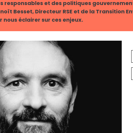
s responsables et des politiques gouvernemen
oît Besset, Directeur RSE et de la Transition 
nous éclairer sur ces enjeux.