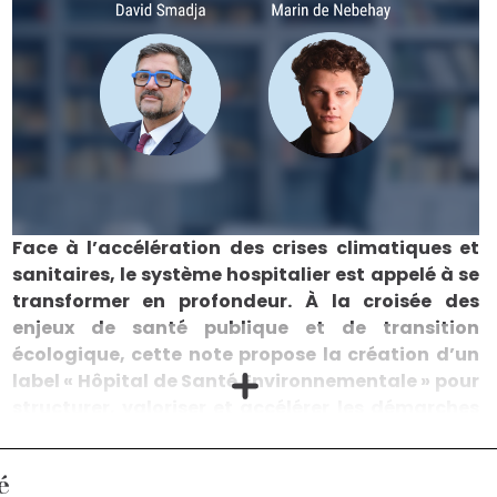
Face à l’accélération des crises climatiques et
sanitaires, le système hospitalier est appelé à se
transformer en profondeur. À la croisée des
enjeux de santé publique et de transition
écologique, cette note propose la création d’un
label « Hôpital de Santé Environnementale » pour
structurer, valoriser et accélérer les démarches
de soins durables. Une initiative ambitieuse pour
faire de l’hôpital un acteur central de la santé de
é
demain, à la fois plus responsable, plus préventif