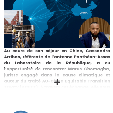
Au cours de son séjour en Chine, Cassandra
Arribas, référente de l’antenne Panthéon-Assas
du Laboratoire de la République, a eu
l’opportunité de rencontrer Marus Gbomagba,
juriste engagé dans la cause climatique et
auteur du traité AU-China Equitable Transition
Treaty (ACETT). À travers cet échange, elle nous
livre un éclairage sur les paradoxes de la
transition énergétique africaine, entre
dépendance persistante et immense potentiel,
et sur la manière dont le droit peut devenir un