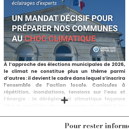
À l’approche des élections municipales de 2026,
le climat ne constitue plus un thème parmi
d’autres : il devient le cadre dans lequel s’inscrira
l’ensemble de l’action locale. Canicules à
répétition, inondations, tensions sur l’eau et
l’énergie : le dérèglement climatique façonne
déjà le quotidien des communes et redéfinit les
priorités des exécutifs municipaux. Dans cette
neuvième note de notre série consacrée aux
Pour rester inform
municipales, Marine de Bazelaire et Agnès