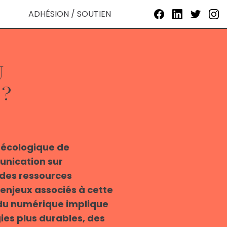
ADHÉSION / SOUTIEN
U
 ?
 écologique de
munication sur
 des ressources
 enjeux associés à cette
du numérique implique
es plus durables, des