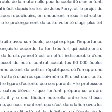
ble de la maternelle pour la scolarité d’un enfant,
 inédit depuis les lois de Jules Ferry, et le projet de
cipes républicains, en encadrant mieux l’instruction
mme le prolongement de cette volonté d’agir plus tôt
truite avec son école, ce qui explique l’importance
ançais lui accorde. Le lien très fort qui existe entre
de la citoyenneté est en effet indissociable d’une
euset de notre contrat social. Les 60 000 écoles
mme autant de petites républiques, où l’on apprend
 frotte à d’autres que soi-même. Et c’est dans cette
utre figure d’autorité que ses parents – le professeur
es autres élèves -, que l’enfant prépare sa propre
t, il y a une filiation naturelle entre les thèses
nne, qui nous montrent que c’est dans le lien avec les
 propre liberté, et la définition de l’école de la