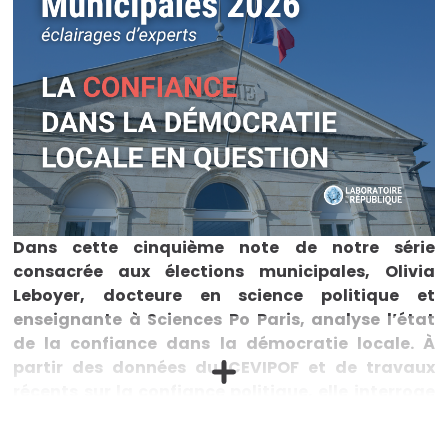
Dans cette cinquième note de notre série
consacrée aux élections municipales, Olivia
Leboyer, docteure en science politique et
enseignante à Sciences Po Paris, analyse l’état
de la confiance dans la démocratie locale. À
partir des données du CEVIPOF et de travaux
récents sur la confiance politique, elle interroge
le rôle singulier du maire dans un contexte de
défiance généralisée, de transformation des