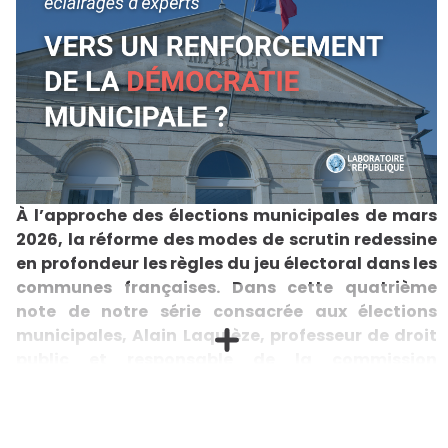
À l’approche des élections municipales de mars
2026, la réforme des modes de scrutin redessine
en profondeur les règles du jeu électoral dans les
communes françaises. Dans cette quatrième
note de notre série consacrée aux élections
municipales, Alain Laquièze, professeur de droit
public et responsable de la commission
République démocratique du Laboratoire de la
République, examine la portée démocratique de
ces changements législatifs et interroge leur