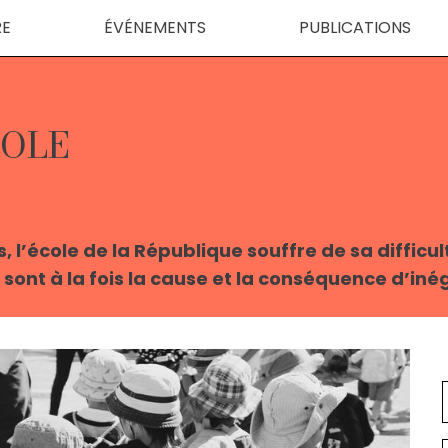
RE
ÉVÉNEMENTS
PUBLICATIONS
COLE
 l’école de la République souffre de sa difficult
i sont à la fois la cause et la conséquence d’inég