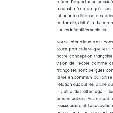
même l’importance considéra
a constitué un progrès social
loi pour la défense des prin
en famille, doit être lu co
sur les inégalités sociales.
Notre République s’est cons
toute particulière que les Fr
notre conception française 
vision de l’école comme cr
françaises sont perçues co
la vie en commun, où l’on se
relation aux autres, à une a
– , et à des alter ego – l
émancipation. Autrement di
rousseauiste et tocquevillie
autres que l’on acquiert sa