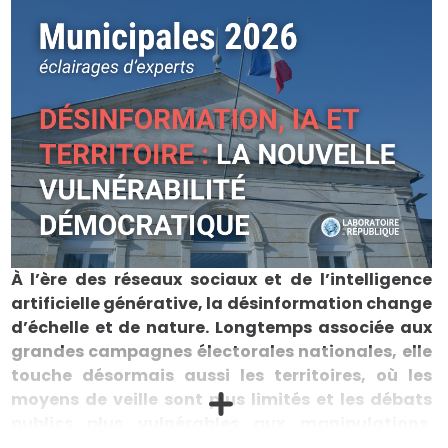
À l’ère des réseaux sociaux et de l’intelligence
artificielle générative, la désinformation change
d’échelle et de nature. Longtemps associée aux
grandes campagnes électorales nationales, elle
touche désormais aussi les territoires, où les
moyens de veille sont plus limités et les débats
publics plus vulnérables aux manipulations.
Dans cette douzième note de notre série