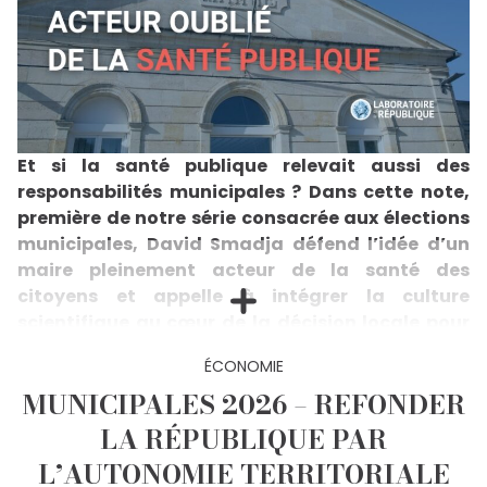
Et si la santé publique relevait aussi des
responsabilités municipales ? Dans cette note,
première de notre série consacrée aux élections
municipales, David Smadja défend l’idée d’un
maire pleinement acteur de la santé des
citoyens et appelle à intégrer la culture
scientifique au cœur de la décision locale pour
renforcer la démocratie.
ÉCONOMIE
Dans cette note « Pour une République des savoirs
partagés : le maire, acteur oublié de la santé
MUNICIPALES 2026 – REFONDER
publique », David Smadja défend une thèse claire : la
LA RÉPUBLIQUE PAR
santé publique ne se joue pas uniquement à l’hôpital,
mais dans l’ensemble des politiques locales
L’AUTONOMIE TERRITORIALE
(urbanisme, logement, transports, environnement).