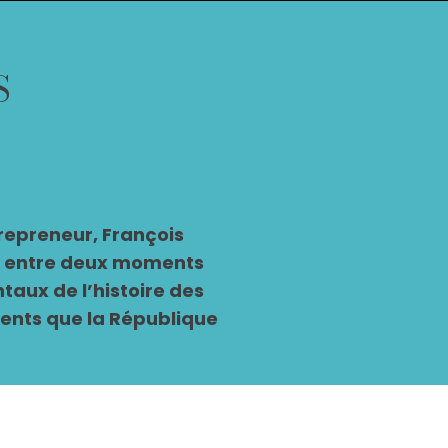
S
repreneur, François
èle entre deux moments
taux de l’histoire des
ements que la République