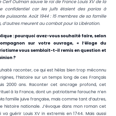
ïe Cerf Oulman sauve le roi de France Louis XV de la
 confidentiel car les juifs étaient des parias à
oute puissante. Août 1944 : 15 membres de sa famille
s, d’autres meurent au combat pour la Libération.
lique : pourquoi avez-vous souhaité faire, selon
 Compagnon sur votre ouvrage, « l’éloge du
triotisme vous semblait-t-il remis en question et
pinion ?
ouhaité raconter, ce qui est hélas bien trop méconnu
rigines, l’histoire sur un temps long de ces Français
puis 2000 ans. Raconter cet ancrage profond, cet
ituel à la France, dont un patriotisme farouche n’en
Ma famille juive française, mais comme tant d’autres,
re histoire nationale. J’évoque dans mon roman cet
i va guérir Louis XV in extremis en 1744. Mais aussi