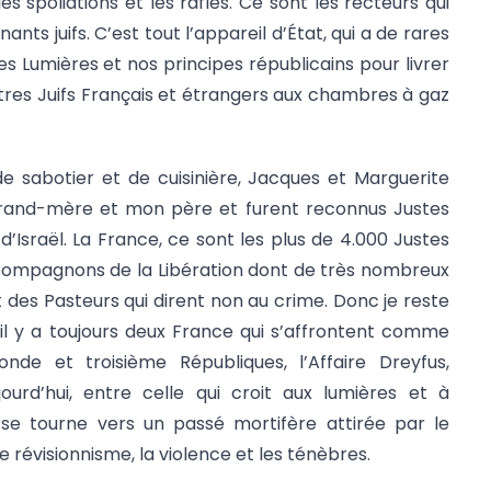
les spoliations et les rafles. Ce sont les recteurs qui
nts juifs. C’est tout l’appareil d’État, qui a de rares
des Lumières et nos principes républicains pour livrer
res Juifs Français et étrangers aux chambres à gaz
de sabotier et de cuisinière, Jacques et Marguerite
rand-mère et mon père et furent reconnus Justes
 d’Israël. La France, ce sont les plus de 4.000 Justes
8 Compagnons de la Libération dont de très nombreux
t des Pasteurs qui dirent non au crime. Donc je reste
r il y a toujours deux France qui s’affrontent comme
onde et troisième Républiques, l’Affaire Dreyfus,
ourd’hui, entre celle qui croit aux lumières et à
i se tourne vers un passé mortifère attirée par le
 révisionnisme, la violence et les ténèbres.