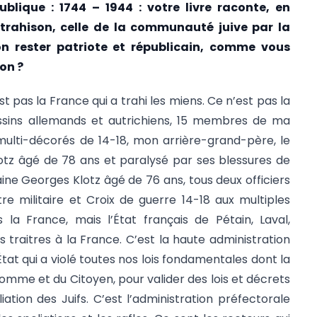
blique : 1744 – 1944 : votre livre raconte, en
ne trahison, celle de la communauté juive par la
 rester patriote et républicain, comme vous
on ?
t pas la France qui a trahi les miens. Ce n’est pas la
assins allemands et autrichiens, 15 membres de ma
s multi-décorés de 14-18, mon arrière-grand-père, le
otz âgé de 78 ans et paralysé par ses blessures de
aine Georges Klotz âgé de 76 ans, tous deux officiers
tre militaire et Croix de guerre 14-18 aux multiples
 la France, mais l’État français de Pétain, Laval,
 traitres à la France. C’est la haute administration
’État qui a violé toutes nos lois fondamentales dont la
Homme et du Citoyen, pour valider des lois et décrets
iation des Juifs. C’est l’administration préfectorale