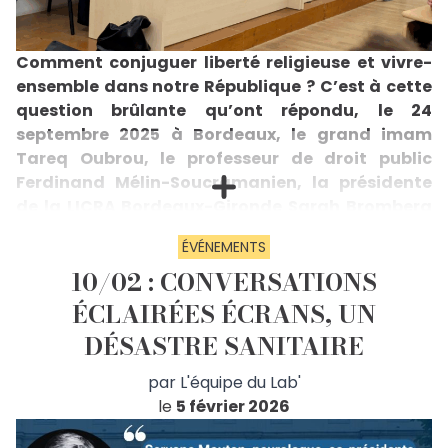
Comment conjuguer liberté religieuse et vivre-
ensemble dans notre République ? C’est à cette
question brûlante qu’ont répondu, le 24
septembre 2025 à Bordeaux, le grand imam
Tareq Oubrou, le professeur de droit public
Ferdinand Mélin-Soucramanien, la présidente
de la LICRA Bordeaux-Gironde Sarah Bromberg
et le prêtre Basile Dumont. Entre cadre juridique,
ÉVÉNEMENTS
éducation des jeunes, égalité femmes-hommes
10/02 : CONVERSATIONS
et diversité des pratiques spirituelles, la soirée a
offert un débat riche et sans détour sur la
ÉCLAIRÉES ÉCRANS, UN
laïcité, ce pilier républicain qui nous unit tous.
DÉSASTRE SANITAIRE
Le 24 septembre 2025, le Laboratoire de la
République inaugurait son antenne bordelaise à
par
L'équipe du Lab'
l’occasion d’une conférence consacrée au thème «
Laïcité et religions : quels chemins pour vivre
le
5 février 2026
ensemble ? », en présence de Ferdinand Mélin-
Soucramanien (professeur de droit public), Tareq