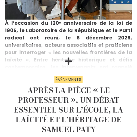
À l’occasion du 120ᵉ anniversaire de la loi de
1905, le Laboratoire de la République et le Parti
radical ont réuni, le 6 décembre 2025,
universitaires, acteurs associatifs et praticiens
pour interroger « les nouvelles frontières de la
laïcité ». Entre héritage historique et défis
contemporains, les intervenants ont rappelé
que la laïcité demeure au cœur du pacte
ÉVÉNEMENTS
républicain. De l’école à l’espace public, du sport
APRÈS LA PIÈCE « LE
aux entreprises, les débats ont mis en lumière
l’urgence de sortir de la défensive et de
PROFESSEUR », UN DÉBAT
réaffirmer un projet commun capable de réunir
ESSENTIEL SUR L’ÉCOLE, LA
tous les citoyens autour de l’idéal républicain.
LAÏCITÉ ET L’HÉRITAGE DE
Le 6 décembre 2025, le Laboratoire de la République
et le Parti radical ont organisé, avec l’appui de la
SAMUEL PATY
LICRA et du Comité Laicité République, un colloque
consacré aux 120 ans de la loi de 1905. La présidente