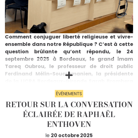
Comment conjuguer liberté religieuse et vivre-
ensemble dans notre République ? C’est à cette
question brûlante qu’ont répondu, le 24
septembre 2025 à Bordeaux, le grand imam
Tareq Oubrou, le professeur de droit public
Ferdinand Mélin-Soucramanien, la présidente
de la LICRA Bordeaux-Gironde Sarah Bromberg
et le prêtre Basile Dumont. Entre cadre juridique,
ÉVÉNEMENTS
éducation des jeunes, égalité femmes-hommes
RETOUR SUR LA CONVERSATION
et diversité des pratiques spirituelles, la soirée a
offert un débat riche et sans détour sur la
ÉCLAIRÉE DE RAPHAËL
laïcité, ce pilier républicain qui nous unit tous.
ENTHOVEN
Le 24 septembre 2025, le Laboratoire de la
République inaugurait son antenne bordelaise à
le
20 octobre 2025
l’occasion d’une conférence consacrée au thème «