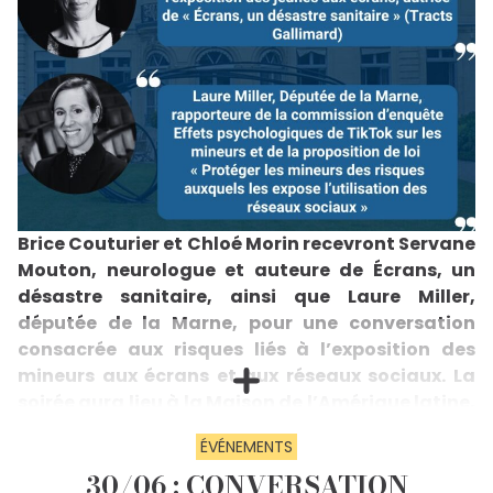
Brice Couturier et Chloé Morin recevront Servane
Mouton, neurologue et auteure de Écrans, un
désastre sanitaire, ainsi que Laure Miller,
députée de la Marne, pour une conversation
consacrée aux risques liés à l’exposition des
mineurs aux écrans et aux réseaux sociaux. La
soirée aura lieu à la Maison de l’Amérique latine,
le mardi 10 février, à 19h.
ÉVÉNEMENTS
À l’heure où l’exposition des mineurs aux écrans et
aux réseaux sociaux suscite une inquiétude
30/06 : CONVERSATION