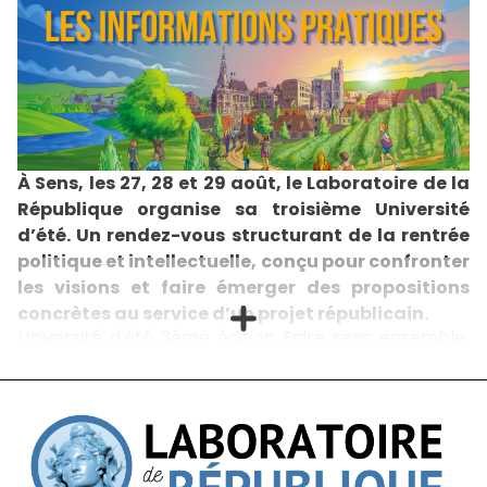
populisme et la colère, en France et en Europe.
L’échange sera suivi d’un moment de convivialité,
avec un cocktail et une séance de dédicaces.
Informations pratiquesMardi 30 juin 2026 à
19h00Maison de l’Amérique latine217 boulevard
Saint-Germain, 75007 Paris S'inscrire
À Sens, les 27, 28 et 29 août, le Laboratoire de la
République organise sa troisième Université
d’été. Un rendez-vous structurant de la rentrée
politique et intellectuelle, conçu pour confronter
les visions et faire émerger des propositions
concrètes au service d’un projet républicain.
Université d'été 3ème édition Faire sens ensemble
Rendez-vous les 27, 28 et 29 août à Sens ! Je
m'inscris Du 27 au 29 août 2026, le Laboratoire de la
République vous donne rendez-vous à Sens, dans
l’Yonne. Cette troisième édition s’ouvrira le 27 août
en soirée par une projection-débat, avant deux
journées d'échanges et de réflexion, les 28 et 29
août, autour d’une question fondamentale : « Quel