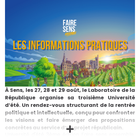
2008. En allant à la rencontre des ouvriers, des
ruraux et des populations périurbaines, il a confronté
les chiffres économiques à la réalité du terrain et du
sentiment d’abandon. Lors de cette rencontre, il
décryptera comment ces fractures territoriales et
cette violence sociale nourrissent aujourd’hui le
populisme et la colère, en France et en Europe.
L’échange sera suivi d’un moment de convivialité,
avec un cocktail et une séance de dédicaces.
Informations pratiquesMardi 30 juin 2026 à
19h00Maison de l’Amérique latine217 boulevard
Saint-Germain, 75007 Paris S'inscrire
À Sens, les 27, 28 et 29 août, le Laboratoire de la
République organise sa troisième Université
d’été. Un rendez-vous structurant de la rentrée
politique et intellectuelle, conçu pour confronter
les visions et faire émerger des propositions
concrètes au service d’un projet républicain.
Université d'été 3ème édition Faire sens ensemble