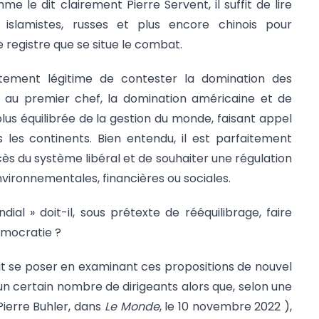
e le dit clairement Pierre Servent, il suffit de lire
 islamistes, russes et plus encore chinois pour
 registre que se situe le combat.
aitement légitime de contester la domination des
, au premier chef, la domination américaine et de
lus équilibrée de la gestion du monde, faisant appel
s les continents. Bien entendu, il est parfaitement
ès du système libéral et de souhaiter une régulation
nvironnementales, financières ou sociales.
ial » doit-il, sous prétexte de rééquilibrage, faire
démocratie ?
oit se poser en examinant ces propositions de nouvel
n certain nombre de dirigeants alors que, selon une
Pierre Buhler, dans
Le Monde
, le 10 novembre 2022 ),