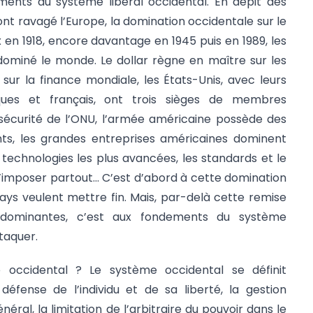
ements du système libéral occidental. En dépit des
nt ravagé l’Europe, la domination occidentale sur le
 en 1918, encore davantage en 1945 puis en 1989, les
dominé le monde. Le dollar règne en maître sur les
sur la finance mondiale, les États-Unis, avec leurs
iques et français, ont trois sièges de membres
écurité de l’ONU, l’armée américaine possède des
nts, les grandes entreprises américaines dominent
echnologies les plus avancées, les standards et le
s’imposer partout… C’est d’abord à cette domination
ys veulent mettre fin. Mais, par-delà cette remise
dominantes, c’est aux fondements du système
ttaquer.
 occidental ? Le système occidental se définit
fense de l’individu et de sa liberté, la gestion
éral, la limitation de l’arbitraire du pouvoir dans le