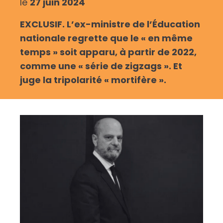
le
27 juin 2024
EXCLUSIF. L’ex-ministre de l’Éducation
nationale regrette que le « en même
temps » soit apparu, à partir de 2022,
comme une « série de zigzags ». Et
juge la tripolarité « mortifère ».