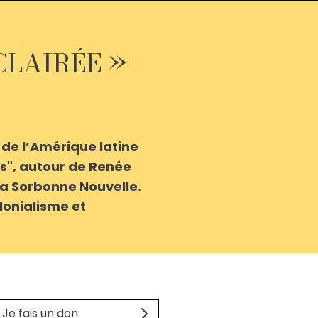
CLAIRÉE »
 de l’Amérique latine
es", autour de Renée
la Sorbonne Nouvelle.
olonialisme et
Je fais un don