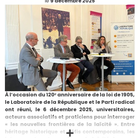
le
9 décembre 2025
À l’occasion du 120ᵉ anniversaire de la loi de 1905,
le Laboratoire de la République et le Parti radical
ont réuni, le 6 décembre 2025, universitaires,
acteurs associatifs et praticiens pour interroger
« les nouvelles frontières de la laïcité ». Entre
héritage historique et défis contemporains, les