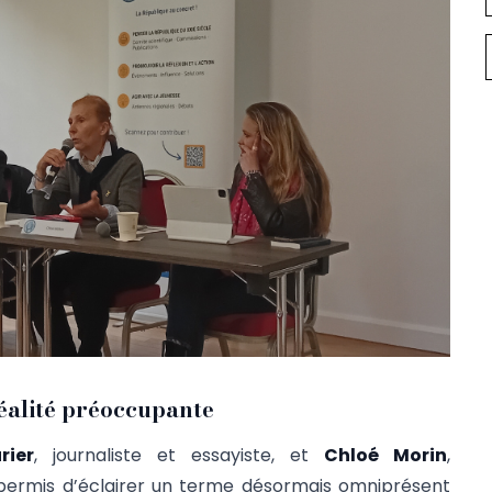
réalité préoccupante
rier
, journaliste et essayiste, et
Chloé Morin
,
a permis d’éclairer un terme désormais omniprésent