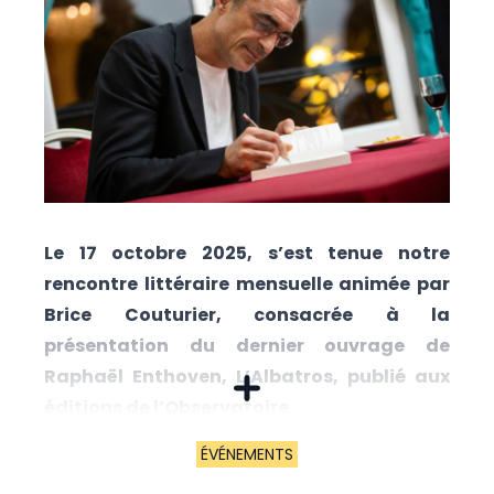
Le 17 octobre 2025, s’est tenue notre
rencontre littéraire mensuelle animée par
Brice Couturier, consacrée à la
présentation du dernier ouvrage de
Raphaël Enthoven, L’Albatros, publié aux
éditions de l’Observatoire.
Crédit photo : Daniel Perron Pour R. Enthoven,
l’écriture est un moyen de rectifier l’existence
ÉVÉNEMENTS
et de la pérenniser face à l’oubli, à l’image du