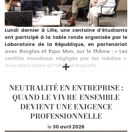
Lundi dernier à Lille, une centaine d’étudiants
ont participé à la table ronde organisée par le
Laboratoire de la République, en partenariat
avec Gorgias et Espo Mun, sur le thème : « Les
conflits mondiaux négligés par les médias ».
Avec Marc Semo et Fahimeh Robiolle.
Lundi dernier, une centaine d’étudiants se sont réunis
à Lille pour une table ronde organisée par Le
Laboratoire de la République, en partenariat avec
NEUTRALITÉ EN ENTREPRISE :
Gorgias et Espo Mun.Une rencontre stimulante
intellectuellement et culturellement, pour
QUAND LE VIVRE-ENSEMBLE
comprendre pourquoi certains conflits occupent les
DEVIENT UNE EXIGENCE
unes des journaux quand d’autres disparaissent dans
le silence médiatiqueDeux voix pour éclairer ces
PROFESSIONNELLE
angles morts de l’information :- Marc Semo,
journaliste spécialiste des relations internationales
le
30 avril 2026
(Libération, Le Monde, France Culture).- Fahimeh