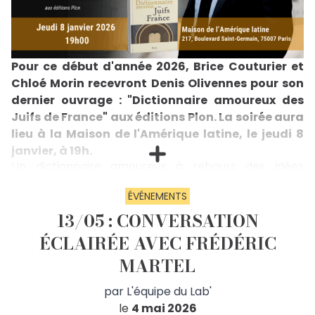
Pour ce début d'année 2026, Brice Couturier et
Chloé Morin recevront Denis Olivennes pour son
dernier ouvrage : "Dictionnaire amoureux des
Juifs de France" aux éditions Plon. La soirée aura
lieu à la Maison de l'Amérique latine, le jeudi 8
janvier, à 19h.
Un dictionnaire amoureux à rebours des idées
reçuesLa France n'est pas antisémite. Elle est même
une incroyable exception historique et mondiale
ÉVÉNEMENTS
dans le rapport des Nations avec les Juifs. Dans ce "
13/05 : CONVERSATION
Dictionnaire amoureux ", à l'encontre des idées
complaisamment entretenues, Denis Olivennes
ÉCLAIRÉE AVEC FRÉDÉRIC
révèle tout ce que la France a apporté aux Juifs de
France et tout ce que ces Juifs ont apporté à notre
MARTEL
histoire nationale. L'auteur montre comment les
Juifs, présents sur le sol de France depuis deux mille
par
L'équipe du Lab'
ans, ont entretenu avec la Nation, et la Nation avec
le
4 mai 2026
eux, des liens inouïs d'amitié réciproque. Mais il fait