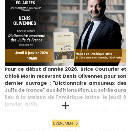
Pour ce début d'année 2026, Brice Couturier et
Chloé Morin recevront Denis Olivennes pour son
dernier ouvrage : "Dictionnaire amoureux des
Juifs de France" aux éditions Plon. La soirée aura
lieu à la Maison de l'Amérique latine, le jeudi 8
janvier, à 19h.
Un dictionnaire amoureux à rebours des idées
reçuesLa France n'est pas antisémite. Elle est même
une incroyable exception historique et mondiale
ÉVÉNEMENTS
dans le rapport des Nations avec les Juifs. Dans ce "