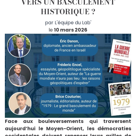
VERS UN BASCULEMENT
offrant un moment privilégié pour dialoguer avec
HISTORIQUE ?
l’auteur et permettant d’approfondir les
thématiques abordées dans son livre. Quand ? Jeudi
15 janvier, de 17h00 à 18h30. Où ? Librairie Decitre, 29
par
L'équipe du Lab'
place Bellecour, 69002 LYON.
le
10 mars 2026
https://twitter.com/labrepublique/status/20096772
s=46
Face aux bouleversements qui traversent
aujourd’hui le Moyen-Orient, les démocraties
occidentales doivent repenser leurs grilles de