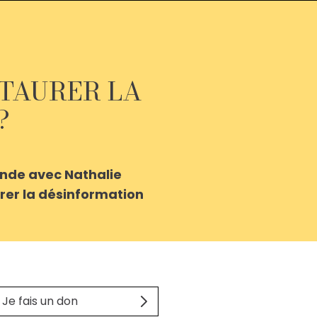
TAURER LA
?
ronde avec Nathalie
rer la désinformation
Je fais un don