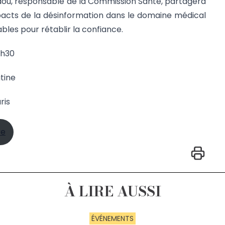
dou, responsable de la Commission Santé, partagera
mpacts de la désinformation dans le domaine médical
ables pour rétablir la confiance.
9h30
tine
ris
re
À LIRE AUSSI
ÉVÉNEMENTS