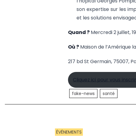
l’hôpital Georges Pompi
son expertise sur les i
et les solutions envisage
Quand ?
Mercredi 2 juillet, 1
Où ?
Maison de l’Amérique la
217 bd St Germain, 75007, Pa
Cliquez ici pour vous inscri
fake-news
santé
ÉVÉNEMENTS