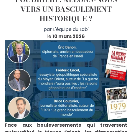
sera suivie d’une séance de dédicaces de son nouvel
ouvrage, Civilisation française (Éditions Albin Michel),
VERS UN BASCULEMENT
offrant un moment privilégié pour dialoguer avec
HISTORIQUE ?
l’auteur et permettant d’approfondir les
thématiques abordées dans son livre. Quand ? Jeudi
15 janvier, de 17h00 à 18h30. Où ? Librairie Decitre, 29
par
L'équipe du Lab'
place Bellecour, 69002 LYON.
le
10 mars 2026
https://twitter.com/labrepublique/status/20096772
s=46
Face aux bouleversements qui traversent