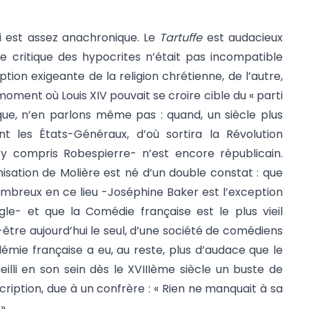
si est assez anachronique. Le
Tartuffe
est audacieux
 critique des hypocrites n’était pas incompatible
tion exigeante de la religion chrétienne, de l’autre,
moment où Louis XIV pouvait se croire cible du « parti
que, n’en parlons même pas : quand, un siècle plus
nt les États-Généraux, d’où sortira la Révolution
-y compris Robespierre- n’est encore républicain.
isation de Molière est né d’un double constat : que
nombreux en ce lieu -Joséphine Baker est l’exception
gle- et que la Comédie française est le plus vieil
tre aujourd’hui le seul, d’une société de comédiens
démie française a eu, au reste, plus d’audace que le
illi en son sein dès le XVIIIème siècle un buste de
scription, due à un confrère : « Rien ne manquait à sa
 »…