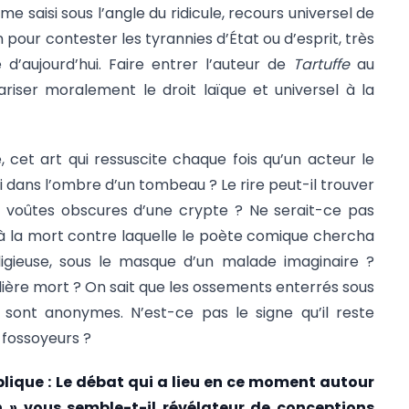
e saisi sous l’angle du ridicule, recours universel de
 pour contester les tyrannies d’État ou d’esprit, très
d’aujourd’hui. Faire entrer l’auteur de
Tartuffe
au
riser moralement le droit laïque et universel à la
, cet art qui ressuscite chaque fois qu’un acteur le
ui dans l’ombre d’un tombeau ? Le rire peut-il trouver
s voûtes obscures d’une crypte ? Ne serait-ce pas
e à la mort contre laquelle le poète comique chercha
igieuse, sous le masque d’un malade imaginaire ?
ère mort ? On sait que les ossements enterrés sous
sont anonymes. N’est-ce pas le signe qu’il reste
 fossoyeurs ?
lique :
Le débat qui a lieu en ce moment autour
 » vous semble-t-il révélateur de conceptions