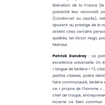
libération de la France (l
postérité leur reconnaît un
(Condorcet ou Jaurès), nat
ajoutent au prestige de la na
atteint chez certains perso
qualités, tel Victor Hugo, p
Malraux.
Patrick Dandrey
: La pan
excellence universelle. Or, éc
« langue de Molière » ?), clas
petites classes, poète ident
faire communauté, Molière es
ce « propre de l’homme » ;
chef de troupe, entreprene
incarne ce bien commun à 