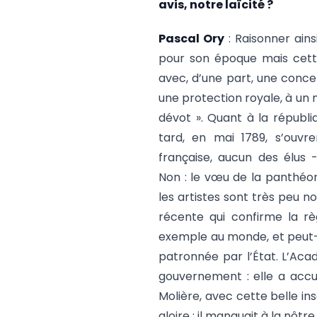
avis, notre laïcité ?
Pascal Ory
: Raisonner ain
pour son époque mais cette
avec, d’une part, une concep
une protection royale, à un 
dévot ». Quant à la républi
tard, en mai 1789, s’ouvre
française, aucun des élus 
Non : le vœu de la panthéon
les artistes sont très peu 
récente qui confirme la rè
exemple au monde, et peut-ê
patronnée par l’État. L’Aca
gouvernement : elle a accue
Molière, avec cette belle in
gloire ; il manquait à la nôtre