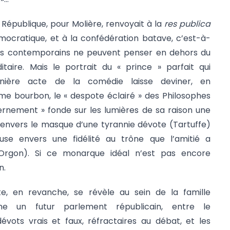
e République, pour Molière, renvoyait à la
res publica
mocratique, et à la confédération batave, c’est-à-
t ses contemporains ne peuvent penser en dehors du
aire. Mais le portrait du « prince » parfait qui
rnière acte de la comédie laisse deviner, en
me bourbon, le « despote éclairé » des Philosophes
cernement » fonde sur les lumières de sa raison une
e envers le masque d’une tyrannie dévote (Tartuffe)
se envers une fidélité au trône que l’amitié a
rgon). Si ce monarque idéal n’est pas encore
en.
e, en revanche, se révèle au sein de la famille
e un futur parlement républicain, entre le
vots vrais et faux, réfractaires au débat, et les