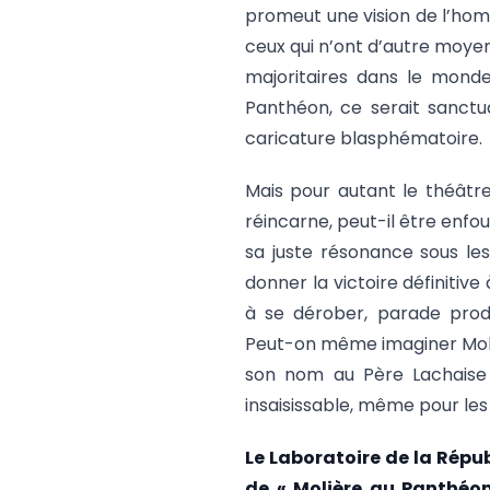
promeut une vision de l’homm
ceux qui n’ont d’autre moyen
majoritaires dans le monde 
Panthéon, ce serait sanctua
caricature blasphématoire.
Mais pour autant le théâtre
réincarne, peut-il être enfo
sa juste résonance sous le
donner la victoire définitiv
à se dérober, parade prod
Peut-on même imaginer Moli
son nom au Père Lachaise 
insaisissable, même pour les
Le Laboratoire de la Répub
de « Molière au Panthéon