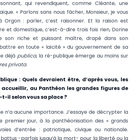
aisonnant, qui revendiquent, comme Cléante, une
aïque. « Parlons sans nous fâcher, Monsieur, je vous
 Orgon : parler, c’est raisonner. Et la raison est
re et domestique, c’est-à-dire trois fois rien, Dorine
e son riche et puissant maître, drapé dans son
battre en toute « laïcité » du gouvernement de sa
re déjà
publica
, la ré-publique émerge au moins sur
res privata
.
blique :
Quels devraient être, d’après vous, les
r accueillir, au Panthéon les grandes figures de
-t-il selon vous sa place ?
se n’a aucune importance. J’essaye de décrypter la
le premier jour, à la panthéonisation des « grands
oies d’entrée : patriotique, civique ou nationale.
 battus -parfois jusqu’à la mort- pour la liberté ou la