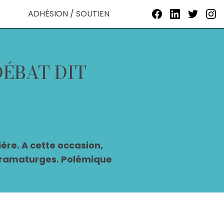
ADHÉSION / SOUTIEN
DÉBAT DIT
ière. A cette occasion,
s dramaturges. Polémique