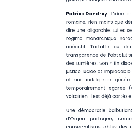
Patrick Dandrey
: L’idée d
romaine, rien moins que dé
dire une oligarchie. Lui e
régime monarchique hérédit
anéantit Tartuffe au de
transparence de l’absolutis
des Lumières. Son « fin dis
justice lucide et implacabl
et une indulgence généreu
temporairement égarée (O
voltairien, il est déjà cartési
Une démocratie balbutiant
d’Orgon partagée, comm
conservatisme obtus des dé