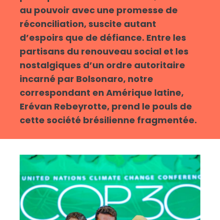
au pouvoir avec une promesse de
réconciliation, suscite autant
d’espoirs que de défiance. Entre les
partisans du renouveau social et les
nostalgiques d’un ordre autoritaire
incarné par Bolsonaro, notre
correspondant en Amérique latine,
Erévan Rebeyrotte, prend le pouls de
cette société brésilienne fragmentée.