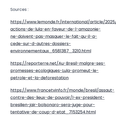
Sources :
https://www.lemonde.fr/international/article/2025
actions-de-lula-en-faveur-de-l-amazonie-
ne-doivent-pas-masquer-le-fait-qu-il-a-
cede-sur-d-autres-dossiers-
environnementaux_6581387_3210.html
https://reporterre.net/Au-Bresil-malgre-ses-
promesses-ecologiques-Lula-promeut-le-
petrole-et-la-deforestation
https://www.francetvinfo.fr/monde/bresil/assaut-
contre-des-lieux-de-pouvoir/l-ex-president-
bresilien-jair-bolsonaro-sera-juge-pour-
tentative-de-coup-d-etat_7153254.html