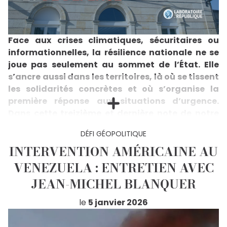
Face aux crises climatiques, sécuritaires ou
informationnelles, la résilience nationale ne se
joue pas seulement au sommet de l’État. Elle
s’ancre aussi dans les territoires, là où se tissent
les solidarités concrètes et où s’organise la
première réponse aux situations d’urgence.
Dans cette treizième et dernière note de notre
série consacrée aux municipales, Guy Lavocat,
DÉFI GÉOPOLITIQUE
Loïc Hervé et Thomas Gassilloud plaident pour
INTERVENTION AMÉRICAINE AU
un renforcement du rôle des communes dans la
cohésion et la défense du pays, en faisant du
VENEZUELA : ENTRETIEN AVEC
niveau municipal un pilier de la résilience
JEAN-MICHEL BLANQUER
démocratique et civique.
Guy Lavocat, Loïc Hervé et Thomas Gassilloud
le
5 janvier 2026
défendent l’idée que les communes constituent le
premier cercle de protection de la Nation. Loin de
transformer les municipalités en structures