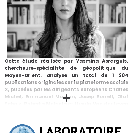
territoires pouvant servir de pôles
démocratiques au Moyen-Orient, qu’il s’agisse
des Kurdes, des Arméniens, des Israéliens ou
encore les opposants aux régimes polémogènes
que sont la Turquie et la République islamique
d’Iran.
Yasmina Asrarguis : Quelle est votre analyse du contexte géopolitique en Europe, notamment depuis le 7 octobre et la reprise de la guerre au Moyen-Orient, en particulier à Gaza ? Jean-Michel Blanquer : Le climat actuel est difficile. Tout d'abord, cela rappelle de manière brutale le potentiel de résurgence de la guerre, non seulement au Moyen-Orient, mais aussi dans d’autres régions du monde. La crise représentée par la guerre entre la Russie et l'Ukraine a encore accentué les préoccupations et l'anxiété contemporaines concernant le retour des conflits, même dans des régions où l'on pensait que ce mode de résolution des différends était révolu. Cette lourdeur est le premier élément, car elle définit le contexte mondial et international dans lequel se déroule la guerre actuelle entre Israël et le Hamas. Des actes de barbarie, comme l'attaque du 7 octobre, ou des actes d'agression, comme l'attaque de la Russie contre l'Ukraine, qui pouvaient sembler relégués à une époque révolue, sont toujours présents dans notre monde. Malheureusement, notre réalité est loin de l'idéal kantien de résolution des conflits par le droit. Le deuxième facteur majeur qui contribue au climat difficile est l'importation du conflit dans nos sociétés. Les importantes communautés musulmane et juive en France augmentent le risque de transposition des conflits. Il est crucial que nous soyons sages, intelligents, et ouverts d'esprit pour éviter que les situations ne soient réduites à des choix binaires. Que ce soit au sein des communautés musulmane ou juive, ou dans la société en général, il est essentiel de cultiver la nuance et de favoriser le dialogue. Cette question est aujourd'hui d'une importance capitale, et heureusement, tous les musulmans ne soutiennent pas le Hamas, et tous les juifs ne soutiennent pas Netanyahu. Adopter cette subtilité est crucial pour éviter le risque de confrontation entre communautés. Yasmina Asrarguis : Comment percevez-vous les réactions de la classe politique française en matière de conflit israélo-palestinien ? Pensez-vous qu'il y’ait une réelle fracture au sein de la population sur cet enjeu ? Jean-Michel Blanquer : Il y a une division partielle, mais pas totale, et cette division n'est pas binaire non plus. La grande majorité de la société française a été horrifiée par les événements du 7 octobre et comprend clairement qu'Israël est l'agressé et que le Hamas est l'agresseur. L'extrême gauche s'est disqualifiée dans cette séquence en refusant de reconnaître l'évidence et en pratiquant une forme de nouveau négationnisme. La France a également connu des attaques et sait, de sa propre expérience, le danger du terrorisme islamiste et de l'islamisme politique en général. Contrairement à ce que beaucoup disent, je pense que la grande majorité des Français est solidaire d'Israël, et les débats internes ont évidemment plus à voir avec la manière dont Israël répond à cette situation. Ici, bien sûr, il y a des différences au sein de la société française. Elles ne sont pas binaires, et c'est, avant tout, un spectre d'approches qui vont du soutien complet au gouvernement israélien à, malheureusement pour certains, un quasi-soutien au Hamas. Dans ce contexte, nous devons réaliser qu'Israël est attaqué ; ensuite, qu'il est inévitable qu'Israël réagisse pour chasser ou, au moins, neutraliser le Hamas ; et troisièmement, il faut comprendre l'importance d'arriver rapidement à des discussions pacifiques pour limiter les pertes humaines de cette guerre et travailler vers une solution à deux États. Yasmina Asrarguis : Pensez-vous qu'il soit nécessaire d’introduire l'éducation à la tolérance, à la diversité, et aux cultures dans les écoles françaises et européennes, ou nos décideurs devraient-ils donner la priorité aux négociations diplomatiques conduisant à la paix ? Jean-Michel Blanquer : C'est sans aucun doute multifacette. Il y a les deux aspects que vous venez de mentionner, ainsi que d'autres, et nous devons aborder tous ces aspects de manière complète. Dans les écoles, favoriser la compréhension de la diversité est, bien sûr, crucial. Je crois que nous transmettons actuellement des messages positifs à nos enfants, contrairement à ce qui se passe, par exemple, avec les enfants palestiniens, qui sont élevés pour nourrir de l'animosité envers les Juifs. Malheureusement, aujourd'hui, nous devons faire plus et renforcer nos efforts sur cette question, qui dépasse le conflit israélo-palestinien. Cela concerne plus généralement la manière dont nous préparons les enfants à vivre dans une société ouverte et tolérante, qui embrasse la liberté d'expression, la liberté religieuse, la liberté d'être soi-même, le tout dans un cadre commun où il n'y a pas de place pour le prosélytisme. En matière de capacité européenne à conduire des négociations diplomatiques, l'Europe est une force de paix. Personne, y compris les non-Européens, ne devrait se réjouir de l'effacement de l'Europe de la scène diplomatique régionale. Les accords d'Oslo ont démontré que la Norvège pouvait jouer un rôle crucial. L'Europe n'est pas la Norvège ; c'est autre chose. Cependant, les différences entre les pays européens, notamment entre la France, l'Angleterre (qui reste européenne), l'Allemagne, l'Italie, l'Espagne et la Pologne, peuvent contribuer à une forme de médiation plurielle. Cela permettrait que les liens entre chaque pays européen et chaque pays du Moyen-Orient soient utiles pour faire avancer la paix. Yasmina Asrarguis : Quel rôle pensez-vous que l'éducation à la paix pourrait jouer sur le terrain au Moyen-Orient ? Jean-Michel Blanquer : Parmi les évolutions alarmantes au Moyen-Orient, la situation avec l'UNRWA se distingue, car des bombes humaines ont été fabriquées par le biais d'une éducation fondée sur la haine. Je suis profondément frustré par ceux, de tous côtés, qui étaient conscients de ce problème, n'ont pris aucune mesure. Il est évident que l'éducation façonne l'avenir, et l'histoire y joue un rôle crucial. Nous devons encourager le volontarisme et l'optimisme pour résoudre ce problème. Pendant mon mandat en tant que ministre de l'Éducation, en collaboration avec Alain Lamassoure au Conseil de l'Europe, nous avons créé un Observatoire sur l'enseignement de l'Histoire. Il y avait une préoccupation croissante concernant le manque d'importance accordée à l'enseignement de l'histoire. Par exemple, dans de nombreux pays européens, l'histoire n'est qu'une matière optionnelle. En France, en tant que ministre de l'Éducation, j'étais déterminé à repenser les programmes d'histoire au lycée, en introduisant une nouvelle discipline englobant l'histoire-géographie, les sciences politiques et la géopolitique. Cette approche interdisciplinaire permettait une compréhension complète du Moyen-Orient. Contrairement à une tendance mondiale, ces trois ou quatre dernières années, les élèves français ont acquis une culture plus approfondie sur ces sujets. Au Conseil de l'Europe, notre objectif a été de garantir que l'histoire soit enseignée de manière adéquate dans tous les pays membres. C'est un progrès significatif, avec des pays comme l'Arménie et l'Azerbaïdjan qui rejoignent cette initiative. Concernant le contenu de l'éducation, nous devons respecter la souveraineté des États, et il n'est pas envisageable d'avoir une autorité internationale qui supervise les contenus. Cependant, la coopération entre les États peut faciliter le développement de programmes appropriés. Cette approche a été fructueuse dans certains pays et devrait être poursuivie à l'avenir. Cela implique de favoriser les échanges entre historiens, d'organiser des conférences entre historiens israéliens et palestiniens, avec la participation d'autres nationalités. Un véritable Erasmus des enseignants d'histoire du Moyen-Orient et d'Europe pourrait jouer un rôle considérable, car c'est par le biais des enseignants que nous pouvons avoir un impact sur les élèves et les générations futures. L'accent doit également être mis sur les manuels scolaires, qui relèvent de la compétence des États et qui pourraient faire l'objet d'efforts collaboratifs entre Européens et Palestiniens pour obtenir des résultats éducatifs positifs pour les enfants, en mettant l'accent sur l'éducation plutôt que sur l'endoctrinement. Yasmina Asrarguis : Quelles devraient-être, selon vous, les priorités géopolitiques d’un agenda européen visant à stabiliser le Moyen-Orient ? Jean-Michel Blanquer : À court terme, garantir la sécurité d'Israël et protéger la population civile à Gaza est crucial. Il est important de reconnaître que le Hamas porte la responsabilité principale d'avoir déclenché la guerre et de mettre en danger la population civile. Malgré cela, nous devons maintenir notre attention sur des mesures humanitaires concrètes pour évacuer les populations civiles. Cela devrait impliquer des contributions accrues des pays arabes voisins et toutes les actions qui peuvent prévenir des morts civiles. Ce sont des enjeux essentiels à court terme. Pour l'avenir, il faudra concentrer les efforts pour contenir les risques d'extension par le biais de la diplomatie et de diverses formes de dissuasion à long terme. Bien que ce soit un sujet vaste, il est impératif d'aborder le Moyen-Orient et son avenir avec créativité. Les débats actuels tournent souvent autour d'une vision défensive des valeurs démocratiques, républicaines et libérales. La mentalité prédominante vise à limiter les dégâts face à la force et au pouvoir des idéologies autoritaires et radicales. Les démocraties libérales, qu'il s'agisse d'États individuels ou de forces démocratiques au niveau mondial, doivent changer d’approche intellectuelle et stratégique, passant de la simple limitation des dégâts à devenir des forces proactives. Il est crucial de renouveler l'idéal démocratique souhaitable pour tous, dans le monde entier, et particulièrement au Moyen-Orient. En termes pratiques, il faut des idées et des propositi
Cette étude réalisée par Yasmina Asrarguis,
chercheure-spécialiste de géopolitique du
Moyen-Orient, analyse un total de 1 284
publications originales sur la plateforme sociale
X, publiées par les dirigeants européens Charles
Michel, Emmanuel Macron, Josep Borrell, Olaf
Scholz, Roberta Metsola et Ursula Von der Leyen
entre le 6 octobre 2023 et le 24 janvier 2024. Bien
que les 27 pays s'accordent sur la nécessité de
relancer les pourparlers en vue d'une solution à
deux États, la stratégie diplomatique de l'UE