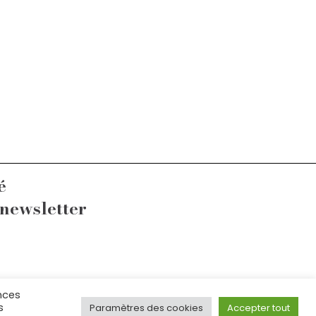
é
 newsletter
nces
fr
s
Paramètres des cookies
Accepter tout