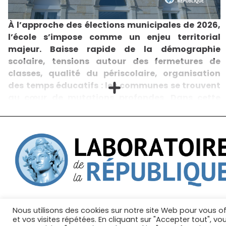
À l’approche des élections municipales de 2026,
l’école s’impose comme un enjeu territorial
majeur. Baisse rapide de la démographie
scolaire, tensions autour des fermetures de
classes, qualité du périscolaire, organisation
des temps éducatifs : les communes se trouvent
au cœur de mutations profondes. Dans cette
huitième note de notre série consacrée aux
élections municipales, la commission Éducation
du Laboratoire de la République propose des
orientations concrètes pour faire de la politique
éducative locale un levier stratégique des
prochaines municipales.
Dans un contexte marqué par une diminution inédite
du nombre d’élèves (avec une baisse projetée d’un
million d’ici 2029 par rapport à 2019), cette note de la
commission Éducation du Laboratoire de la
Nous utilisons des cookies sur notre site Web pour vous of
Mentions légales
Gestion des cookies
No
République analyse les conséquences territoriales de
et vos visites répétées. En cliquant sur "Accepter tout", vo