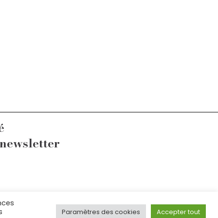
é
 newsletter
nces
fr
s
Paramètres des cookies
Accepter tout