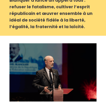
Blanquer a lancé un appel à tous :
refuser le fatalisme, cultiver l’esprit
républicain et œuvrer ensemble à un
idéal de société fidèle à la liberté,
l’égalité, la fraternité et la laïcité.