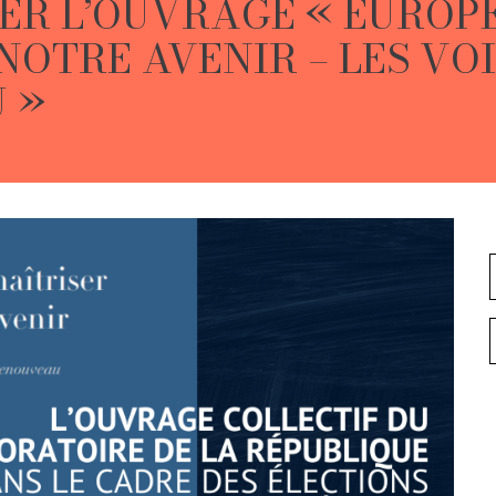
R L’OUVRAGE « EUROPE
NOTRE AVENIR – LES VOI
 »