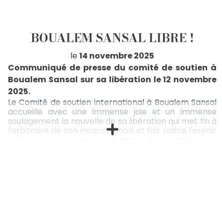
BOUALEM SANSAL LIBRE !
le
14 novembre 2025
Communiqué de presse du comité de soutien à
Boualem Sansal sur sa libération le 12 novembre
2025.
Le Comité de soutien international à Boualem Sansal
accueille avec une immense joie et un immense
soulagement la nouvelle de sa libération qui met fin à
l'arbitraire de son incarcération et fait naitre l'espoir
qu'il pourra recouvrer la santé. Nous saluons le
courage et la détermination de Boualem Sansal qui
n'a, à aucun moment, faibli ou fléchi dans ses
convictions, malgré les pressions dont il n'a cesse
d'être l'objet depuis un an. Au-delà du gouvernement
allemand et au-delà des pouvoirs publics français qui
ont œuvré sans relâche, nous rendons un vibrant
hommage à tous ceux qui, en France, en Europe et
dans le reste du monde, de façon officielle ou plus